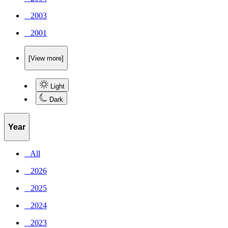
_ 2003
_ 2001
[View more]
Light
Dark
Year
_ All
_ 2026
_ 2025
_ 2024
_ 2023