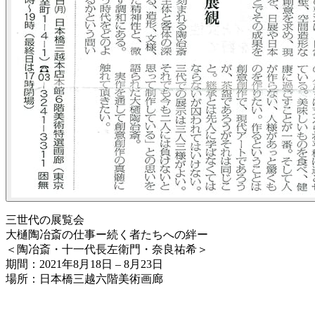
三世代の展覧会
大樋陶冶斎の仕事ー続く者たちへの絆ー
＜陶冶斎・十一代長左衛門・奈良祐希＞
期間：2021年8月18日 – 8月23日
場所：日本橋三越六階美術画廊