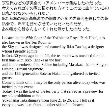
宗哲氏などの茶美会のコアメンバーが集結したのだった。
考えてみればその際に招かれた方々でこの世に生きているの
は私だけなのかもしれない。
6/21-6/26の横浜高島屋での個展のための内覧会を兼ねての茶
話会で、席主を務めさせていただいたのだが、
あの世から皆さんもいてくれた気がしたのだった。
Located on the 65th floor of the Yokohama Royal Park Hotel, it is
also known as the Tea Room in
the Sky and was designed and named by Ikko Tanaka, a designer
whom I greatly admire.
In fact, 30 years ago in the fall, the tea room was unveiled for the
first time with Ikko Tanaka as the host,
and core members of the Sabine including Masakazu Izumi, Shigeru
Uchida, Hiroshi Sugimoto,
and the 12th generation Sotetsu Nakamura, gathered as invited
guests.
Come to think of it, I may be the only person alive today who was
invited to that event.
Today, I was the host of the tea party that served as a preview for
my solo exhibition at the
Yokohama Takashimaya from June 21 to 26, and I felt as if
everyone was there from the other side of the heaven