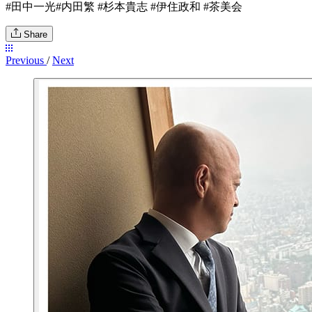
#田中一光#内田繁 #杉本貴志 #伊住政和 #茶美会
Share
Previous
/
Next