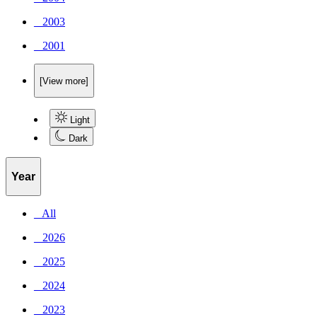
_ 2003
_ 2001
[View more]
Light
Dark
Year
_ All
_ 2026
_ 2025
_ 2024
_ 2023